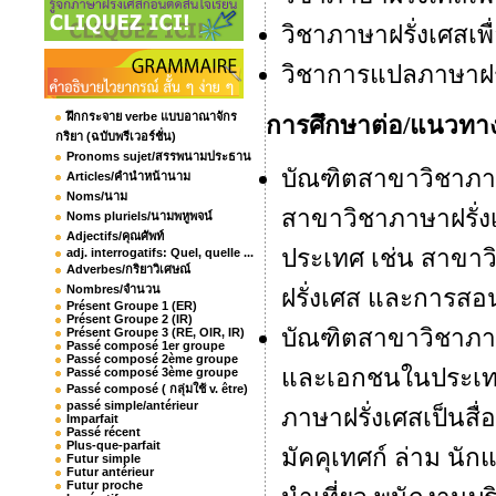
วิชาภาษาฝรั่งเศสเพ
วิชาการแปลภาษาฝรั
ฝึกกระจาย verbe แบบอาณาจักร
การศึกษาต่อ/แนวทา
กริยา (ฉบับพรีเวอร์ชั่น)
Pronoms sujet/สรรพนามประธาน
บัณฑิตสาขาวิชาภา
Articles/คำนำหน้านาม
Noms/นาม
สาขาวิชาภาษาฝรั่ง
Noms pluriels/นามพหูพจน์
Adjectifs/คุณศัพท์
ประเทศ เช่น สาขาว
adj. interrogatifs: Quel, quelle ...
Adverbes/กริยาวิเศษณ์
Nombres/จำนวน
ฝรั่งเศส และการสอ
Présent Groupe 1 (ER)
Présent Groupe 2 (IR)
บัณฑิตสาขาวิชาภาษ
Présent Groupe 3 (RE, OIR, IR)
Passé composé 1er groupe
Passé composé 2ème groupe
และเอกชนในประเทศ
Passé composé 3ème groupe
Passé composé ( กลุ่มใช้ v. être)
passé simple/antérieur
ภาษาฝรั่งเศสเป็นสื
Imparfait
Passé récent
Plus-que-parfait
มัคคุเทศก์ ล่าม นัก
Futur simple
Futur antérieur
Futur proche