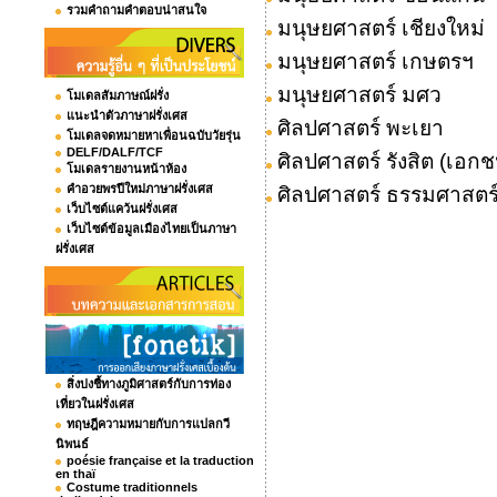
รวมคำถามคำตอบน่าสนใจ
มนุษยศาสตร์ เชียงใหม่
มนุษยศาสตร์ เกษตรฯ
มนุษยศาสตร์ มศว
โมเดลสัมภาษณ์ฝรั่ง
แนะนำตัวภาษาฝรั่งเศส
ศิลปศาสตร์ พะเยา
โมเดลจดหมายหาเพื่อนฉบับวัยรุ่น
DELF/DALF/TCF
ศิลปศาสตร์ รังสิต (เอกช
โมเดลรายงานหน้าห้อง
คำอวยพรปีใหม่ภาษาฝรั่งเศส
ศิลปศาสตร์ ธรรมศาสตร
เว็บไซต์แคว้นฝรั่งเศส
เว็บไซต์ข้อมูลเมืองไทยเป็นภาษา
ฝรั่งเศส
สิ่งบ่งชี้ทางภูมิศาสตร์กับการท่อง
เที่ยวในฝรั่งเศส
ทฤษฎีความหมายกับการแปลกวี
นิพนธ์
poésie française et la traduction
en thaï
Costume traditionnels