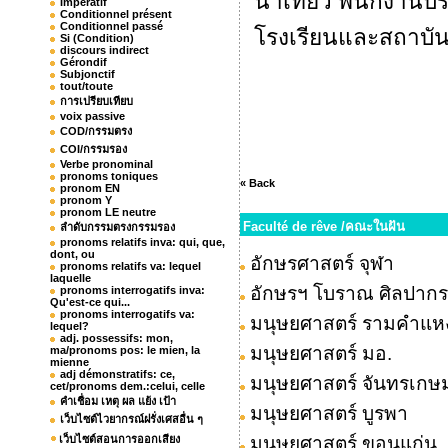
นำเที่ยว พนักงานบ
Impératif
Conditionnel présent
Conditionnel passé
โรงเรียนและสถาบัน
Si (Condition)
discours indirect
Gérondif
Subjonctif
tout/toute
การเปรียบเทียบ
voix passive
COD/กรรมตรง
COI/กรรมรอง
Verbe pronominal
pronoms toniques
« Back
pronom EN
pronom Y
pronom LE neutre
Faculté de rêve /คณะในฝัน
ลำดับกรรมตรงกรรมรอง
pronoms relatifs inva: qui, que,
dont, ou
อักษรศาสตร์ จุฬา
pronoms relatifs va: lequel
laquelle
อักษรฯ โบราณ ศิลปากร
pronoms interrogatifs inva:
Qu'est-ce qui...
pronoms interrogatifs va:
มนุษยศาสตร์ รามคำแห
lequel?
adj. possessifs: mon,
มนุษยศาสตร์ มอ.
ma/pronoms pos: le mien, la
mienne
adj démonstratifs: ce,
มนุษยศาสตร์ จันทรเกษ
cet/pronoms dem.:celui, celle
คำเชื่อม เหตุ ผล แย้ง เป้า
มนุษยศาสตร์ บูรพา
เว็บไซต์ไวยากรณ์ฝรั่งเศสอื่น ๆ
เว็บไซต์สอนการออกเสียง
มนุษยศาสตร์ ขอนแก่น