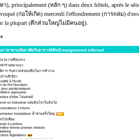
นหา)
, principalement
(หลัก ๆ)
dans deux hôtels, après le sé
ovoqué
(ก่อให้เกิด)
mercredi l'effondrement
(การถล่ม)
d'env
r la plupart
(ตึกส่วนใหญ่ไม่มีคนอยู่)
.
ck
ยนภาษาตามอัธยาศัยกับอาจารย์ต้น/Enseignement informel
มวุ่นวายที่ฮ่องกง
ุดทำร้ายหมาแมว
พิการ กับความช่วยเหลือในการทำงาน
บ้านสีเขียว
ualité à l'école
rt du Roi Norodom
 jeux paralympiques
célèbre opposante
mbre d'hôte โฮมสเตย์
isme en Indonésie แผ่นดินไหวในอินโด
somnolence ง่วงนอน
ortantes inondations น้ำท่วมครั้งใหญ่
รไอ้เคี่ยม
eute à Londres
mière femme premier ministre
planking
ctions législatives