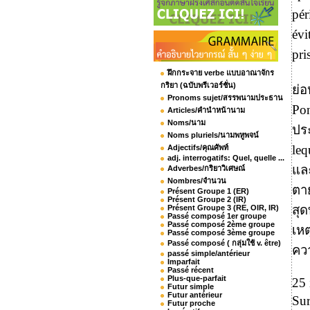
pér
évi
pri
ฝึกกระจาย verbe แบบอาณาจักร
กริยา (ฉบับพรีเวอร์ชั่น)
ย่อ
Pronoms sujet/สรรพนามประธาน
Po
Articles/คำนำหน้านาม
Noms/นาม
ปร
Noms pluriels/นามพหูพจน์
leq
Adjectifs/คุณศัพท์
adj. interrogatifs: Quel, quelle ...
แล
Adverbes/กริยาวิเศษณ์
Nombres/จำนวน
ตาย
Présent Groupe 1 (ER)
Présent Groupe 2 (IR)
สุด
Présent Groupe 3 (RE, OIR, IR)
Passé composé 1er groupe
Passé composé 2ème groupe
เหต
Passé composé 3ème groupe
Passé composé ( กลุ่มใช้ v. être)
คว
passé simple/antérieur
Imparfait
Passé récent
Plus-que-parfait
25 
Futur simple
Futur antérieur
Sur
Futur proche