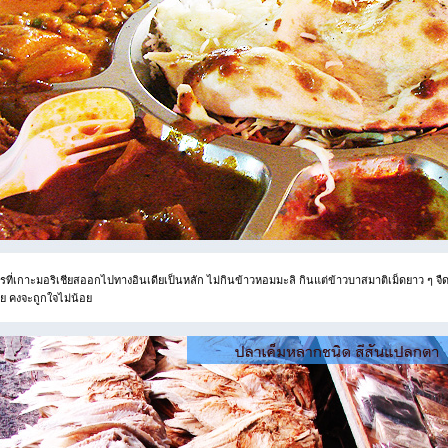
ที่เกาะมอริเชียสออกไปทางอินเดียเป็นหลัก ไม่กินข้าวหอมมะลิ กินแต่ข้าวบาสมาติเม็ดยาว ๆ จื
ีย คงจะถูกใจไม่น้อย