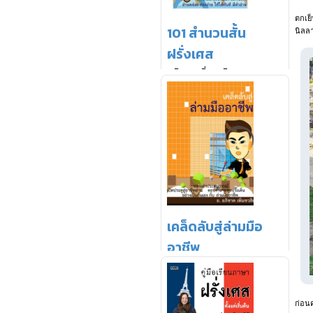
ตกเย็
นิลล
ก่อนค