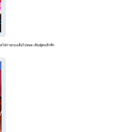
ผลไม้ก่ายกองเต็มไปหมด เสียงผู้คนอึกทึก