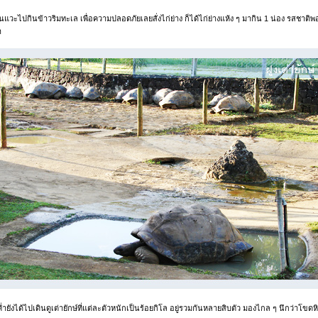
นแวะไปกินข้าวริมทะเล เพื่อความปลอดภัยเลยสั่งไก่ย่าง ก็ได้ไก่ย่างแห้ง ๆ มากิน 1 น่อง รสชาติพ
า
่ำยังได้ไปเดินดูเต่ายักษ์ที่แต่ละตัวหนักเป็นร้อยกิโล อยู่รวมกันหลายสิบตัว มองไกล ๆ นึกว่าโขดห