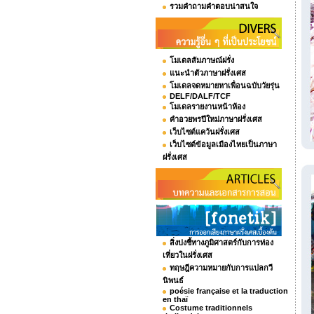
รวมคำถามคำตอบน่าสนใจ
โมเดลสัมภาษณ์ฝรั่ง
แนะนำตัวภาษาฝรั่งเศส
โมเดลจดหมายหาเพื่อนฉบับวัยรุ่น
DELF/DALF/TCF
โมเดลรายงานหน้าห้อง
คำอวยพรปีใหม่ภาษาฝรั่งเศส
เว็บไซต์แคว้นฝรั่งเศส
เว็บไซต์ข้อมูลเมืองไทยเป็นภาษา
ฝรั่งเศส
สิ่งบ่งชี้ทางภูมิศาสตร์กับการท่อง
เที่ยวในฝรั่งเศส
ทฤษฎีความหมายกับการแปลกวี
นิพนธ์
poésie française et la traduction
en thaï
Costume traditionnels