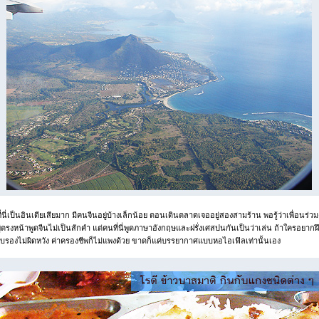
ที่นี่เป็นอินเดียเสียมาก มีคนจีนอยู่บ้างเล็กน้อย ตอนเดินตลาดเจออยู่สองสามร้าน พอรู้ว่าเพื่อนร่วมง
ู่ตรงหน้าพูดจีนไม่เป็นสักคำ แต่คนที่นี่พูดภาษาอังกฤษและฝรั่งเศสปนกันเป็นว่าเล่น ถ้าใครอยากฝ
ับรองไม่ผิดหวัง ค่าครองชีพก็ไม่แพงด้วย ขาดก็แค่บรรยากาศแบบหอไอเฟิลเท่านั้นเอง