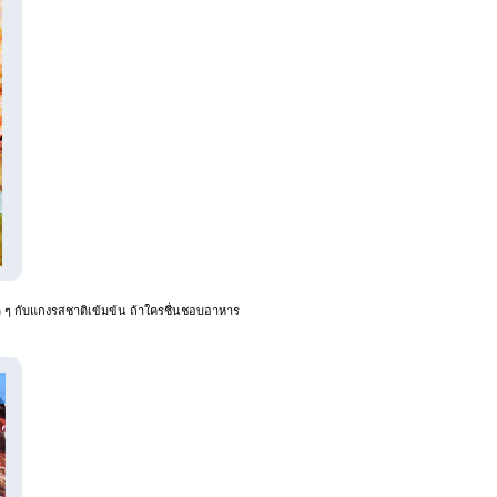
ด ๆ กับแกงรสชาติเข้มข้น ถ้าใครชื่นชอบอาหาร