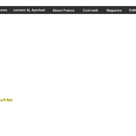
Home
contact Aj. Apichart
Gall
About France
Cool web
Magazine
อริเชียส