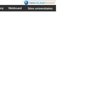
ery
Webboard
Sites universitaires