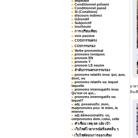
Impératif
Conditionnel présent
Conditionnel passé
Si (Condition)
discours indirect
Gérondif
Subjonctif
tout/toute
การเปรียบเทียบ
voix passive
COD/กรรมตรง
COI/กรรมรอง
Verbe pronominal
pronoms toniques
pronom EN
pronom Y
pronom LE neutre
ลำดับกรรมตรงกรรมรอง
pronoms relatifs inva: qui, que,
dont, ou
pronoms relatifs va: lequel
laquelle
อาหาร
pronoms interrogatifs inva:
อินเด
Qu'est-ce qui...
pronoms interrogatifs va:
lequel?
adj. possessifs: mon,
ma/pronoms pos: le mien, la
mienne
adj démonstratifs: ce,
cet/pronoms dem.:celui, celle
คำเชื่อม เหตุ ผล แย้ง เป้า
เว็บไซต์ไวยากรณ์ฝรั่งเศสอื่น ๆ
เว็บไซต์สอนการออกเสียง