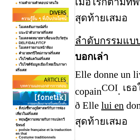
เมื่อไรก็ตามที่
รวมคำถามคำตอบน่าสนใจ
สุดท้ายเสมอ
โมเดลสัมภาษณ์ฝรั่ง
แนะนำตัวภาษาฝรั่งเศส
ลำดับกรรมแบบน
โมเดลจดหมายหาเพื่อนฉบับวัยรุ่น
DELF/DALF/TCF
โมเดลรายงานหน้าห้อง
คำอวยพรปีใหม่ภาษาฝรั่งเศส
บอกเล่า
เว็บไซต์แคว้นฝรั่งเศส
เว็บไซต์ข้อมูลเมืองไทยเป็นภาษา
ฝรั่งเศส
Elle donne un li
COI
เธอใ
copain
.
ð
Elle
lui en
don
สิ่งบ่งชี้ทางภูมิศาสตร์กับการท่อง
เที่ยวในฝรั่งเศส
สุดท้ายเสมอ
ทฤษฎีความหมายกับการแปลกวี
นิพนธ์
poésie française et la traduction
en thaï
Costume traditionnels