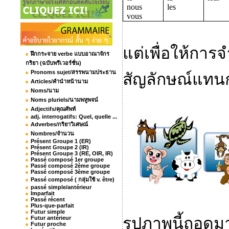
nous
les
vous
แต่เพื่อให้การจ
ฝึกกระจาย verbe แบบอาณาจักร
กริยา (ฉบับพรีเวอร์ชั่น)
Pronoms sujet/สรรพนามประธาน
สัญลักษณ์แทน
Articles/คำนำหน้านาม
Noms/นาม
Noms pluriels/นามพหูพจน์
Adjectifs/คุณศัพท์
adj. interrogatifs: Quel, quelle ...
Adverbes/กริยาวิเศษณ์
Nombres/จำนวน
Présent Groupe 1 (ER)
Présent Groupe 2 (IR)
Présent Groupe 3 (RE, OIR, IR)
Passé composé 1er groupe
Passé composé 2ème groupe
Passé composé 3ème groupe
Passé composé ( กลุ่มใช้ v. être)
passé simple/antérieur
Imparfait
Passé récent
Plus-que-parfait
Futur simple
Futur antérieur
รูปภาพนี้ถอดม
Futur proche