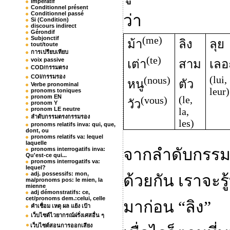
Impératif
Conditionnel présent
Conditionnel passé
ว่า
Si (Condition)
discours indirect
Gérondif
(me)
Subjonctif
ม้า
ลิง
ลุย
tout/toute
การเปรียบเทียบ
(te)
voix passive
เต่า
สาม
เลอ
COD/กรรมตรง
COI/กรรมรอง
(lui,
(nous)
หนู
ตัว
Verbe pronominal
leur)
pronoms toniques
pronom EN
(le,
(vous)
วัว
pronom Y
pronom LE neutre
la,
ลำดับกรรมตรงกรรมรอง
les)
pronoms relatifs inva: qui, que,
dont, ou
pronoms relatifs va: lequel
laquelle
pronoms interrogatifs inva:
จากลำดับกรรมท
Qu'est-ce qui...
pronoms interrogatifs va:
lequel?
adj. possessifs: mon,
ด้วยกัน เราจะรู
ma/pronoms pos: le mien, la
mienne
adj démonstratifs: ce,
cet/pronoms dem.:celui, celle
มาก่อน
“
ลิง
”
คำเชื่อม เหตุ ผล แย้ง เป้า
เว็บไซต์ไวยากรณ์ฝรั่งเศสอื่น ๆ
เว็บไซต์สอนการออกเสียง