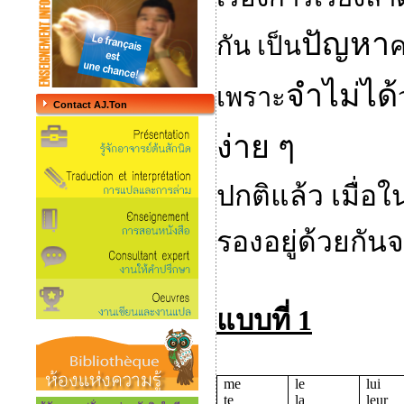
ปัญหา
กัน เป็น
ค
จำไม่ได้
เพราะ
Contact AJ.Ton
ง่าย ๆ
ปกติแล้ว เมื่
รองอยู่ด้วยกันจ
แบบที่ 1
me
le
lui
te
la
leur