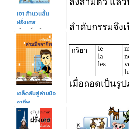
ลิงสามตัว
แล้วท
ลำดับกรรมจึงเป็
le
m
กริยา
la
n
les
v
l
เมื่อถอดเป็นรูป