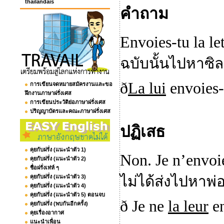
thailandais
คำถาม
Envoies-tu la let
ฉบับนั้นไปหาซิ
ð
La lui
envoi
es
การเขียนจดหมายสมัครงานและขอ
ฝึกงานภาษาฝรั่งเศส
การเขียนประวัติย่อภาษาฝรั่งเศส
ปริญญาบัตรและคณะภาษาฝรั่งเศส
ปฏิเสธ
คุยกับฝรั่ง (แนะนำตัว 1)
Non
.
Je n’envoie
คุยกับฝรั่ง (แนะนำตัว 2)
ชื่อฝรั่งเท่ห์ ๆ
ไม่ได้ส่งไปหาพ
คุยกับฝรั่ง (แนะนำตัว 3)
คุยกับฝรั่ง (แนะนำตัว 4)
คุยกับฝรั่ง (แนะนำตัว 5) ตอนจบ
ð
Je ne
la leur
en
คุยกับฝรั่ง (พบกันอีกครั้ง)
คุยเรื่องอากาศ
แนะนำเพื่อน