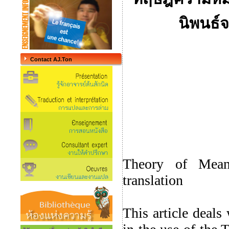
นิพนธ์
Contact AJ.Ton
Theory of Meani
translation
This article deals