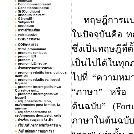
Impératif
Conditionnel présent
Conditionnel passé
Si (Condition)
discours indirect
ทฤษฎีการแปล
Gérondif
Subjonctif
tout/toute
การเปรียบเทียบ
ในปัจจุบันคือ
voix passive
COD/กรรมตรง
COI/กรรมรอง
ซึ่งเป็นทฤษฎีที่
Verbe pronominal
pronoms toniques
pronom EN
pronom Y
เป็นไปได้ในทุ
pronom LE neutre
ลำดับกรรมตรงกรรมรอง
pronoms relatifs inva: qui, que,
ไปที่
“
ความหม
dont, ou
pronoms relatifs va: lequel
laquelle
pronoms interrogatifs inva:
“
ภาษา
”
หรือ
Qu'est-ce qui...
pronoms interrogatifs va:
lequel?
adj. possessifs: mon,
ต้นฉบับ
” (
Fort
ma/pronoms pos: le mien, la
mienne
adj démonstratifs: ce,
cet/pronoms dem.:celui, celle
ภาษาในต้นฉบับ
คำเชื่อม เหตุ ผล แย้ง เป้า
เว็บไซต์ไวยากรณ์ฝรั่งเศสอื่น ๆ
เว็บไซต์สอนการออกเสียง