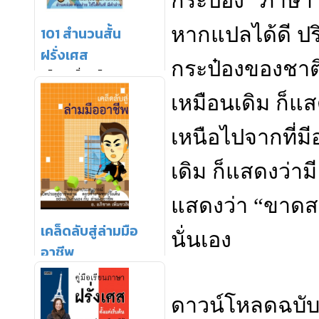
กระป๋อง
“
ภาษา
หากแปลได้ดี ปร
กระป๋องของชาติ
เหมือนเดิม ก็แ
เหนือไปจากที่มี
เดิม ก็แสดงว่าม
แสดงว่า
“
ขาดส
นั่นเอง
ดาวน์โหลดฉบับเ