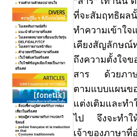
“
สาร
”
เท่านั้
รวมคำถามคำตอบน่าสนใจ
ที่จะสัมฤทธิ
โมเดลสัมภาษณ์ฝรั่ง
ทำความเข้าใจแล
แนะนำตัวภาษาฝรั่งเศส
โมเดลจดหมายหาเพื่อนฉบับวัยรุ่น
เคียงสัญลักษณ
DELF/DALF/TCF
โมเดลรายงานหน้าห้อง
คำอวยพรปีใหม่ภาษาฝรั่งเศส
ถึงความตั้งใจขอ
เว็บไซต์แคว้นฝรั่งเศส
เว็บไซต์ข้อมูลเมืองไทยเป็นภาษา
ฝรั่งเศส
สาร ด้วยภาษาป
ตามแบบแผนของภ
แต่งเติมและทำ
สิ่งบ่งชี้ทางภูมิศาสตร์กับการท่อง
เที่ยวในฝรั่งเศส
ไป จึงจะทำ
ทฤษฎีความหมายกับการแปลกวี
นิพนธ์
poésie française et la traduction
เจ้าของภาษาที่
en thaï
Costume traditionnels