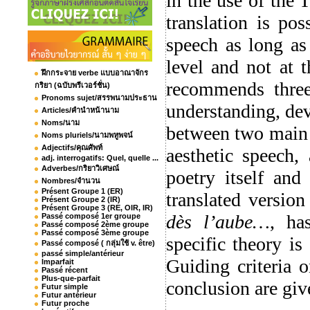
in the use of the 
translation is po
speech as long as
level and not at 
ฝึกกระจาย verbe แบบอาณาจักร
recommends three
กริยา (ฉบับพรีเวอร์ชั่น)
Pronoms sujet/สรรพนามประธาน
understanding, dev
Articles/คำนำหน้านาม
Noms/นาม
between two main 
Noms pluriels/นามพหูพจน์
Adjectifs/คุณศัพท์
aesthetic speech,
adj. interrogatifs: Quel, quelle ...
Adverbes/กริยาวิเศษณ์
poetry itself and
Nombres/จำนวน
Présent Groupe 1 (ER)
translated versi
Présent Groupe 2 (IR)
Présent Groupe 3 (RE, OIR, IR)
dès l’aube…
, ha
Passé composé 1er groupe
Passé composé 2ème groupe
Passé composé 3ème groupe
specific theory is
Passé composé ( กลุ่มใช้ v. être)
passé simple/antérieur
Guiding criteria o
Imparfait
Passé récent
Plus-que-parfait
conclusion are give
Futur simple
Futur antérieur
Futur proche