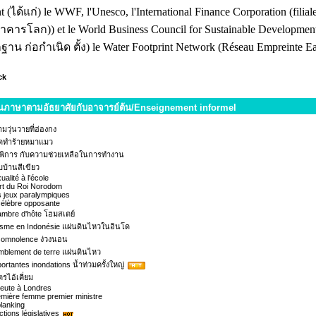
nt
(ได้แก่)
le WWF, l'Unesco, l'International Finance Corporation (filial
นาคารโลก)
) et le
World Business Council for Sustainable Developmen
ฐาน ก่อกำเนิด ตั้ง)
le
Water Footprint Network
(Réseau Empreinte Ea
ck
ยนภาษาตามอัธยาศัยกับอาจารย์ต้น/Enseignement informel
มวุ่นวายที่ฮ่องกง
ุดทำร้ายหมาแมว
พิการ กับความช่วยเหลือในการทำงาน
บ้านสีเขียว
ualité à l'école
rt du Roi Norodom
 jeux paralympiques
célèbre opposante
mbre d'hôte โฮมสเตย์
isme en Indonésie แผ่นดินไหวในอินโด
somnolence ง่วงนอน
mblement de terre แผ่นดินไหว
ortantes inondations น้ำท่วมครั้งใหญ่
รไอ้เคี่ยม
eute à Londres
mière femme premier ministre
planking
ctions législatives