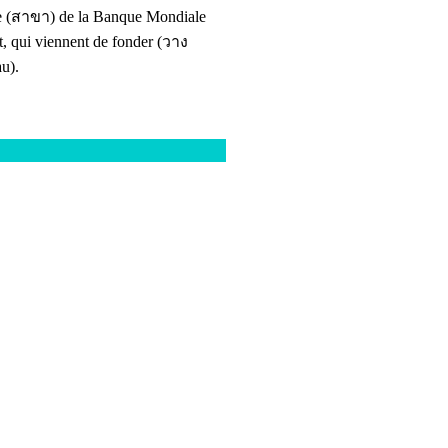
e
(สาขา)
de la Banque Mondiale
t
, qui viennent de fonder
(วาง
u).