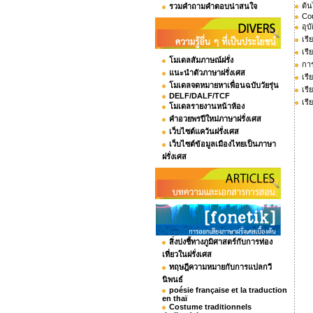
ต้น
รวมคำถามคำตอบน่าสนใจ
Co
อุบ
เรี
เรี
โมเดลสัมภาษณ์ฝรั่ง
กา
แนะนำตัวภาษาฝรั่งเศส
เรี
โมเดลจดหมายหาเพื่อนฉบับวัยรุ่น
เรี
DELF/DALF/TCF
เรี
โมเดลรายงานหน้าห้อง
คำอวยพรปีใหม่ภาษาฝรั่งเศส
เว็บไซต์แคว้นฝรั่งเศส
เว็บไซต์ข้อมูลเมืองไทยเป็นภาษา
ฝรั่งเศส
สิ่งบ่งชี้ทางภูมิศาสตร์กับการท่อง
เที่ยวในฝรั่งเศส
ทฤษฎีความหมายกับการแปลกวี
นิพนธ์
poésie française et la traduction
en thaï
Costume traditionnels