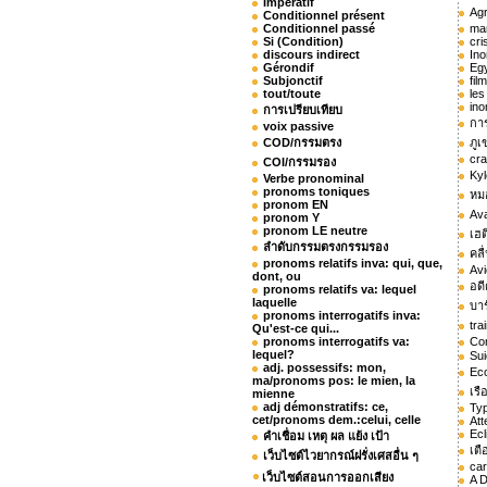
Impératif
Ag
Conditionnel présent
Conditionnel passé
ma
Si (Condition)
cri
discours indirect
Ino
Gérondif
Egy
Subjonctif
fil
tout/toute
les
ino
การเปรียบเทียบ
กา
voix passive
COD/กรรมตรง
ภู
cra
COI/กรรมรอง
Ky
Verbe pronominal
pronoms toniques
หมอ
pronom EN
Ava
pronom Y
pronom LE neutre
เฮต
ลำดับกรรมตรงกรรมรอง
คลื
pronoms relatifs inva: qui, que,
Av
dont, ou
อด
pronoms relatifs va: lequel
laquelle
บาร
pronoms interrogatifs inva:
tra
Qu'est-ce qui...
pronoms interrogatifs va:
Con
lequel?
Sui
adj. possessifs: mon,
Eco
ma/pronoms pos: le mien, la
เรื
mienne
adj démonstratifs: ce,
Ty
cet/pronoms dem.:celui, celle
Att
Ecl
คำเชื่อม เหตุ ผล แย้ง เป้า
เตื
เว็บไซต์ไวยากรณ์ฝรั่งเศสอื่น ๆ
car
เว็บไซต์สอนการออกเสียง
A 