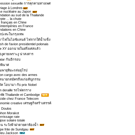
ression sexuelle การคุกคามทางเพศ
riage à Londres
se nucléaire au Japon
ndation au sud de la Thailande
pte ... la chute
m français en Chine
 intempéries en France
ndations en Chine
รปะทะในกรุงเทพ
เขาไฟในไอซ์แลนด์ ไฟจากใต้น้ำแข็ง
sh de l'avion presidentiel polonais
le XY ออกฉายในฝรั่งเศสแล้ว
งูตายเพราะงู น่าสงสาร
tar กันอีกรอบ
ิพินาศ
่นพายุหิมะถล่มยุโรป
ion cargo avec des armes
ีตนายกสมัครถึงแก่อสัญกรรม
ัค โอบามา กับ prix Nobel
in deraille รถไฟตกราง
flit Thailande et Cambodge
cide chez France Telecom
nomie creative เศรษฐกิจสร้างสรรค์
อ Doulos
phon Morakot
errissage rate
ipse solaire totale
อน ระวังฟ้าผ่าตายคาห้องน้ำ
pe frite de Sundgau
Dieu Jackson