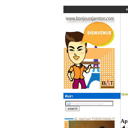
วอเตอ
ค้นหา
Ap