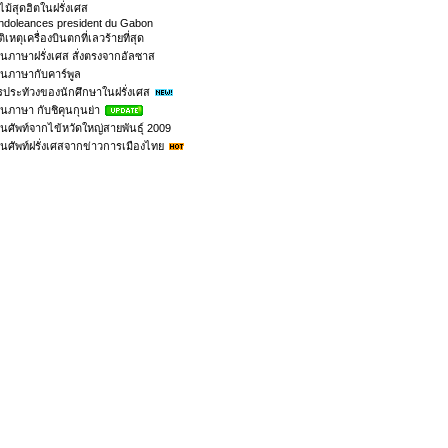
ไม้สุดฮิตในฝรั่งเศส
ndoleances president du Gabon
ัติเหตุเครื่องบินตกที่เลวร้ายที่สุด
ยนภาษาฝรั่งเศส สั่งตรงจากอัลซาส
ยนภาษากับคาร์พูล
รประทัวงของนักศึกษาในฝรั่งเศส
ยนภาษา กับชิคุนกุนย่า
ยนศัพท์จากไข้หวัดใหญ่สายพันธุ์ 2009
ยนศัพท์ฝรั่งเศสจากข่าวการเมืองไทย