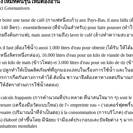
่องใหม่ที่คนรุ่นใหม่ต้องอ่าน
ci
Greenunivers
 boire une tasse de café
(กาแฟหนึ่งแก้ว)
aux Pays-Bas, il aura fallu
(
ำ
140
ลิตร)
- essentiellement
(ที่จำเป็นสำหรับ)
pour faire pousser
(ทำใ
ยถึงต้นกาแฟ)
, mais aussi
(รวมถึง)
laver le café
(ล้างทำความสะอา
 il faut
(ต้องใช้น้ำ)
aussi 1.000 litres d'eau pour obtenir
(ได้รับ ให้ได้ม
หนึ่งลิตรหนึ่งกล่อง)
, 16.000 litres d'eau pour un kilo de viande de b
r un kilo de maïs
(ข้าวโพด)
et 3.000 litres d'eau pour un kilo de riz
(ข้
ะปลูกทำให้เป็นผลิตภัณฑ์ที่ถูกมองแง่ลบในเรื่องการใช้น้ำ และใ
รการกีดกันทางการค้าได้ ดังนั้น ชาวนาจึงต้องหาทางลดปริมาณก
่อให้อัตราส่วนการใช้น้ำลดลง)
 calculs frappants
(การคำนวณที่ประหลาด ที่น่าสนใจมาก ๆ)
sont le 
mesure
(เครื่องมือวัดแบบใหม่)
de l'« empreinte eau »
(วอเตอร์ฟุตพริ้
essaire
(ปริมาณน้ำที่จำเป็นต่อ)
à la consommation
(การบริโภค)
d'un
s) élaboré
(ทำขึ้นโดย มีนัยยะว่ามีองค์ประกอบและปัจจัยต่าง ๆ มา
anisations mondiales