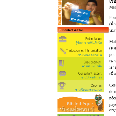
เรื
Mer
Pour
(น้
หมา
Contact AJ.Ton
Mais
(นม
pou
เพา
มาต
เพื
Ces
de 
néc
pay
org