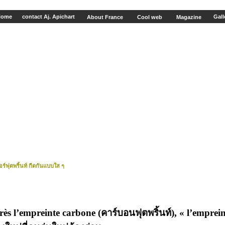
Home
contact Aj. Apichart
Gall
About France
Cool web
Magazine
ร์ฟุตพริ้นท์ กีดกันแบบใส ๆ
rès l’empreinte carbone
(คาร์บอนฟุตพริ้นท์)
, « l’emprei