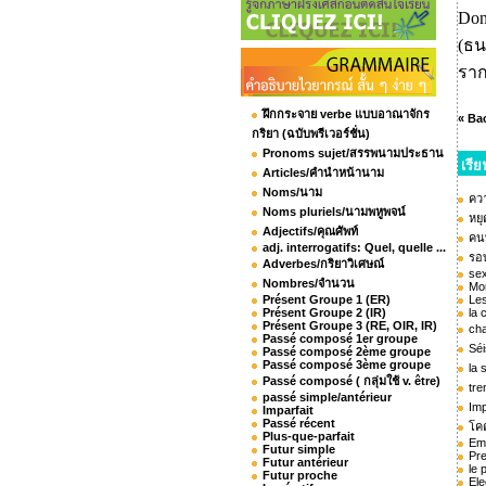
Do
(ธ
ราก
ฝึกกระจาย verbe แบบอาณาจักร
« Ba
กริยา (ฉบับพรีเวอร์ชั่น)
Pronoms sujet/สรรพนามประธาน
เรี
Articles/คำนำหน้านาม
Noms/นาม
ควา
Noms pluriels/นามพหูพจน์
หย
Adjectifs/คุณศัพท์
คน
adj. interrogatifs: Quel, quelle ...
รอบ
Adverbes/กริยาวิเศษณ์
sex
Nombres/จำนวน
Mo
Présent Groupe 1 (ER)
Les
Présent Groupe 2 (IR)
la 
Présent Groupe 3 (RE, OIR, IR)
cha
Passé composé 1er groupe
Sé
Passé composé 2ème groupe
Passé composé 3ème groupe
la 
Passé composé ( กลุ่มใช้ v. être)
tre
passé simple/antérieur
Imp
Imparfait
Passé récent
โคต
Plus-que-parfait
Em
Futur simple
Pre
Futur antérieur
le 
Futur proche
Ele