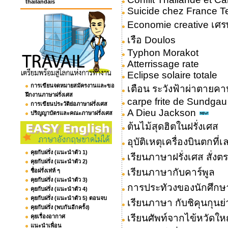
thailandais
Suicide chez France 
Economie creative เศร
เรือ Doulos
Typhon Morakot
Atterrissage rate
Eclipse solaire totale
การเขียนจดหมายสมัครงานและขอ
เตือน ระวังฟ้าผ่าตายคา
ฝึกงานภาษาฝรั่งเศส
carpe frite de Sundgau
การเขียนประวัติย่อภาษาฝรั่งเศส
A Dieu Jackson
ปริญญาบัตรและคณะภาษาฝรั่งเศส
ต้นไม้สุดฮิตในฝรั่งเศส
อุบัติเหตุเครื่องบินตกที่เ
คุยกับฝรั่ง (แนะนำตัว 1)
เรียนภาษาฝรั่งเศส สั่ง
คุยกับฝรั่ง (แนะนำตัว 2)
เรียนภาษากับคาร์พูล
ชื่อฝรั่งเท่ห์ ๆ
คุยกับฝรั่ง (แนะนำตัว 3)
การประทัวงของนักศึกษา
คุยกับฝรั่ง (แนะนำตัว 4)
คุยกับฝรั่ง (แนะนำตัว 5) ตอนจบ
เรียนภาษา กับชิคุนกุนย่
คุยกับฝรั่ง (พบกันอีกครั้ง)
เรียนศัพท์จากไข้หวัดให
คุยเรื่องอากาศ
แนะนำเพื่อน