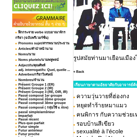
ฝึกกระจาย verbe แบบอาณาจักร
กริยา (ฉบับพรีเวอร์ชั่น)
Pronoms sujet/สรรพนามประธาน
Articles/คำนำหน้านาม
Noms/นาม
รูปสมัยท่านมาเยือนเมื
Noms pluriels/นามพหูพจน์
Adjectifs/คุณศัพท์
adj. interrogatifs: Quel, quelle ...
« Back
Adverbes/กริยาวิเศษณ์
Nombres/จำนวน
Présent Groupe 1 (ER)
เรียนภาษาตามอัธยาศัยกับอาจารย์ต
Présent Groupe 2 (IR)
Présent Groupe 3 (RE, OIR, IR)
ความวุ่นวายที่ฮ่องกง
Passé composé 1er groupe
Passé composé 2ème groupe
Passé composé 3ème groupe
หยุดทำร้ายหมาแมว
Passé composé ( กลุ่มใช้ v. être)
passé simple/antérieur
คนพิการ กับความช่วย
Imparfait
Passé récent
รอบบ้านสีเขียว
Plus-que-parfait
Futur simple
sexualité à l'école
Futur antérieur
Futur proche