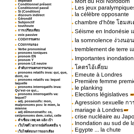
Mort du Roi Norodom
Impératif
Conditionnel présent
Les jeux paralympique
Conditionnel passé
Si (Condition)
la célèbre opposante
discours indirect
Gérondif
chambre d'hôte โฮมสเต
Subjonctif
tout/toute
Séisme en Indonésie 
การเปรียบเทียบ
voix passive
la somnolence ง่วงนอน
COD/กรรมตรง
COI/กรรมรอง
tremblement de terre แ
Verbe pronominal
pronoms toniques
pronom EN
Importantes inondations
pronom Y
pronom LE neutre
โคตรไอ้เคี่ยม
ลำดับกรรมตรงกรรมรอง
pronoms relatifs inva: qui, que,
Emeute à Londres
dont, ou
pronoms relatifs va: lequel
Première femme premie
laquelle
le planking
pronoms interrogatifs inva:
Qu'est-ce qui...
Elections législatives
pronoms interrogatifs va:
lequel?
adj. possessifs: mon,
Agression sexuelle ก
ma/pronoms pos: le mien, la
mienne
mariage à Londres
adj démonstratifs: ce,
crise nucléaire au Jap
cet/pronoms dem.:celui, celle
คำเชื่อม เหตุ ผล แย้ง เป้า
Inondation au sud de l
เว็บไซต์ไวยากรณ์ฝรั่งเศสอื่น ๆ
Egypte ... la chute
เว็บไซต์สอนการออกเสียง