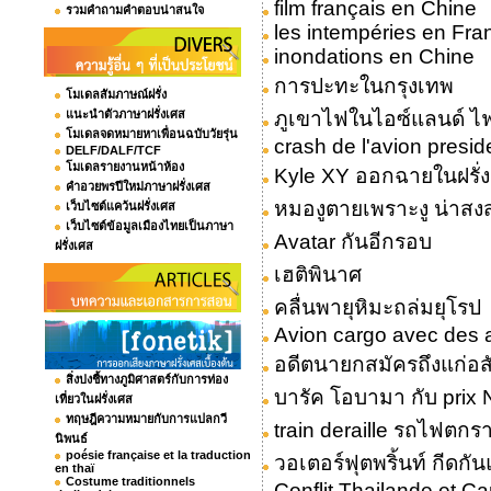
film français en Chine
รวมคำถามคำตอบน่าสนใจ
les intempéries en Fra
inondations en Chine
การปะทะในกรุงเทพ
โมเดลสัมภาษณ์ฝรั่ง
แนะนำตัวภาษาฝรั่งเศส
ภูเขาไฟในไอซ์แลนด์ ไฟ
โมเดลจดหมายหาเพื่อนฉบับวัยรุ่น
crash de l'avion presid
DELF/DALF/TCF
โมเดลรายงานหน้าห้อง
Kyle XY ออกฉายในฝรั่ง
คำอวยพรปีใหม่ภาษาฝรั่งเศส
หมองูตายเพราะงู น่าสง
เว็บไซต์แคว้นฝรั่งเศส
เว็บไซต์ข้อมูลเมืองไทยเป็นภาษา
Avatar กันอีกรอบ
ฝรั่งเศส
เฮติพินาศ
คลื่นพายุหิมะถล่มยุโรป
Avion cargo avec des
อดีตนายกสมัครถึงแก่อ
สิ่งบ่งชี้ทางภูมิศาสตร์กับการท่อง
บารัค โอบามา กับ prix 
เที่ยวในฝรั่งเศส
ทฤษฎีความหมายกับการแปลกวี
train deraille รถไฟตกร
นิพนธ์
poésie française et la traduction
วอเตอร์ฟุตพริ้นท์ กีดกั
en thaï
Costume traditionnels
Conflit Thailande et 