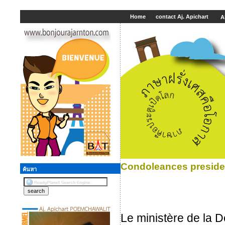
Home
contact Aj. Apichart
A
Condoleances preside
ค้นหา
Le ministère de la D