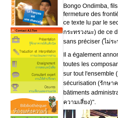
Bongo Ondimba, fils d
fermeture des fronti
ce texte lu par le se
กระทรวงนะ) de ce d
Contact AJ.Ton
sans préciser (ไม่ระ
Il a également annon
toutes les composan
sur tout l'ensemble 
sécurisation (รักษาค
bâtiments administra
ความเสี่ยง)".