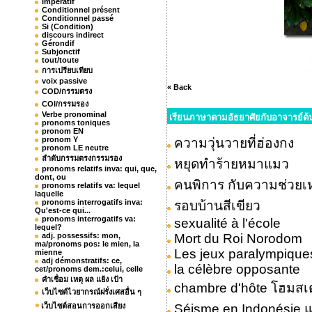
Impératif
Conditionnel présent
Conditionnel passé
Si (Condition)
discours indirect
Gérondif
Subjonctif
tout/toute
การเปรียบเทียบ
voix passive
« Back
COD/กรรมตรง
COI/กรรมรอง
Verbe pronominal
เรียนภาษาตามอัธยาศัยกับอาจารย์ต
pronoms toniques
pronom EN
pronom Y
ความวุ่นวายที่ฮ่องกง
pronom LE neutre
ลำดับกรรมตรงกรรมรอง
หยุดทำร้ายหมาแมว
pronoms relatifs inva: qui, que,
dont, ou
คนพิการ กับความช่วย
pronoms relatifs va: lequel
laquelle
pronoms interrogatifs inva:
รอบบ้านสีเขียว
Qu'est-ce qui...
pronoms interrogatifs va:
sexualité à l'école
lequel?
adj. possessifs: mon,
Mort du Roi Norodom
ma/pronoms pos: le mien, la
Les jeux paralympique
mienne
adj démonstratifs: ce,
la célèbre opposante
cet/pronoms dem.:celui, celle
คำเชื่อม เหตุ ผล แย้ง เป้า
chambre d'hôte โฮมสเต
เว็บไซต์ไวยากรณ์ฝรั่งเศสอื่น ๆ
เว็บไซต์สอนการออกเสียง
Séisme en Indonésie 