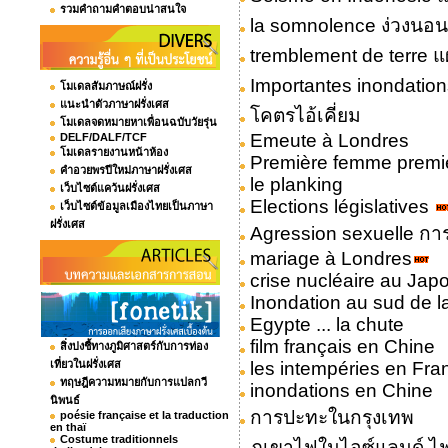
รวมคำถามคำตอบน่าสนใจ
la somnolence ง่วงนอน
tremblement de terre แ
Importantes inondations
โมเดลสัมภาษณ์ฝรั่ง
แนะนำตัวภาษาฝรั่งเศส
โคตรไอ้เคี่ยม
โมเดลจดหมายหาเพื่อนฉบับวัยรุ่น
Emeute à Londres
DELF/DALF/TCF
โมเดลรายงานหน้าห้อง
Première femme premie
คำอวยพรปีใหม่ภาษาฝรั่งเศส
le planking
เว็บไซต์แคว้นฝรั่งเศส
Elections législatives
เว็บไซต์ข้อมูลเมืองไทยเป็นภาษา
ฝรั่งเศส
Agression sexuelle ก
mariage à Londres
crise nucléaire au Jap
Inondation au sud de l
Egypte ... la chute
film français en Chine
สิ่งบ่งชี้ทางภูมิศาสตร์กับการท่อง
เที่ยวในฝรั่งเศส
les intempéries en Fra
ทฤษฎีความหมายกับการแปลกวี
inondations en Chine
นิพนธ์
การปะทะในกรุงเทพ
poésie française et la traduction
en thaï
Costume traditionnels
ภูเขาไฟในไอซ์แลนด์ ไฟ