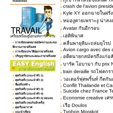
thailandais
crash de l'avion presid
Kyle XY ออกฉายในฝรั่ง
หมองูตายเพราะงู น่าสง
Avatar กันอีกรอบ
เฮติพินาศ
คลื่นพายุหิมะถล่มยุโรป
การเขียนจดหมายสมัครงานและขอ
ฝึกงานภาษาฝรั่งเศส
Avion cargo avec des
การเขียนประวัติย่อภาษาฝรั่งเศส
อดีตนายกสมัครถึงแก่อ
ปริญญาบัตรและคณะภาษาฝรั่งเศส
บารัค โอบามา กับ prix 
train deraille รถไฟตกร
คุยกับฝรั่ง (แนะนำตัว 1)
วอเตอร์ฟุตพริ้นท์ กีดกั
คุยกับฝรั่ง (แนะนำตัว 2)
Conflit Thailande et 
ชื่อฝรั่งเท่ห์ ๆ
คุยกับฝรั่ง (แนะนำตัว 3)
Suicide chez France 
คุยกับฝรั่ง (แนะนำตัว 4)
Economie creative เศร
คุยกับฝรั่ง (แนะนำตัว 5) ตอนจบ
คุยกับฝรั่ง (พบกันอีกครั้ง)
เรือ Doulos
คุยเรื่องอากาศ
Typhon Morakot
แนะนำเพื่อน