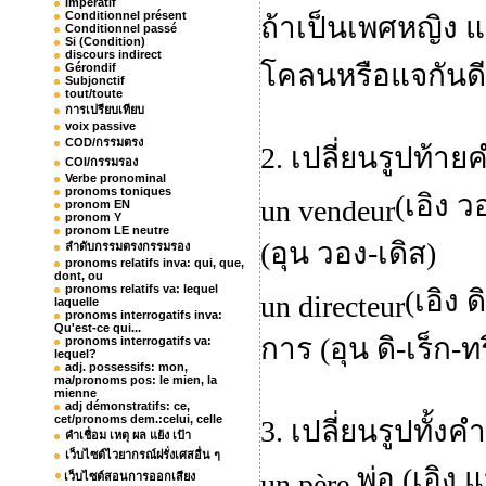
Impératif
Conditionnel présent
ถ้าเป็นเพศหญิง แ
Conditionnel passé
Si (Condition)
discours indirect
โคลนหรือแจกันดี
Gérondif
Subjonctif
tout/toute
การเปรียบเทียบ
voix passive
COD/กรรมตรง
2. เปลี่ยนรูปท้าย
COI/กรรมรอง
Verbe pronominal
pronoms toniques
(เอิง ว
un vendeur
pronom EN
pronom Y
pronom LE neutre
(อุน วอง-เดิส)
ลำดับกรรมตรงกรรมรอง
pronoms relatifs inva: qui, que,
dont, ou
pronoms relatifs va: lequel
(เอิง ด
un directeur
laquelle
pronoms interrogatifs inva:
Qu'est-ce qui...
การ (อุน ดิ-เร็ก-ท
pronoms interrogatifs va:
lequel?
adj. possessifs: mon,
ma/pronoms pos: le mien, la
mienne
adj démonstratifs: ce,
cet/pronoms dem.:celui, celle
3. เปลี่ยนรูปทั้งค
คำเชื่อม เหตุ ผล แย้ง เป้า
เว็บไซต์ไวยากรณ์ฝรั่งเศสอื่น ๆ
พ่อ (เอิง แ
un père
เว็บไซต์สอนการออกเสียง