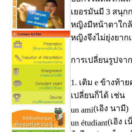
เยอรมันมี 3 สนุ
หญิงมีหน้าตาใกล
Contact AJ.Ton
หญิงจึงไม่ยุ่งยา
การเปลี่ยนรูปจา
1. เติม
e
ข้างท้าย
เปลี่ยนก็ได้ เช่น
(เอิง นามี)
un ami
(เอิง เ
un étudiant