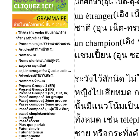
นักศึกษา(อุน เน็ต-ตุ-
(เอิง เ
un étranger
ชาติ (อุน เน็ต-ท
ฝึกกระจาย verbe แบบอาณาจักร
กริยา (ฉบับพรีเวอร์ชั่น)
(เอิง
un champion
Pronoms sujet/สรรพนามประธาน
Articles/คำนำหน้านาม
แชมเปี้ยน (อุน ช
Noms/นาม
Noms pluriels/นามพหูพจน์
Adjectifs/คุณศัพท์
adj. interrogatifs: Quel, quelle ...
Adverbes/กริยาวิเศษณ์
ระวังไว้สักนิด ไม่
Nombres/จำนวน
Présent Groupe 1 (ER)
หญิงไปเสียหมด 
Présent Groupe 2 (IR)
Présent Groupe 3 (RE, OIR, IR)
Passé composé 1er groupe
Passé composé 2ème groupe
นั้นมีแนวโน้มเป็
Passé composé 3ème groupe
Passé composé ( กลุ่มใช้ v. être)
passé simple/antérieur
ทั้งหมด เช่น
télé
Imparfait
Passé récent
Plus-que-parfait
Futur simple
ชาย หรือกระทั่ง
Futur antérieur
Futur proche