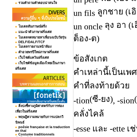
รวมคำถามคำตอบน่าสนใจ
ลูกชาย (เอิ
un fils
ลุง อา (
un oncle
โมเดลสัมภาษณ์ฝรั่ง
แนะนำตัวภาษาฝรั่งเศส
ต็อง-ต)
โมเดลจดหมายหาเพื่อนฉบับวัยรุ่น
DELF/DALF/TCF
โมเดลรายงานหน้าห้อง
คำอวยพรปีใหม่ภาษาฝรั่งเศส
ข้อสังเกต
เว็บไซต์แคว้นฝรั่งเศส
เว็บไซต์ข้อมูลเมืองไทยเป็นภาษา
ฝรั่งเศส
คำเหล่านี้เป็นเ
คำที่ลงท้ายด้วย
(ซี-ยง)
-tion
, -sion
สิ่งบ่งชี้ทางภูมิศาสตร์กับการท่อง
คลั่งไคล้
เที่ยวในฝรั่งเศส
ทฤษฎีความหมายกับการแปลกวี
นิพนธ์
-esse
และ
-ette
เช
poésie française et la traduction
en thaï
Costume traditionnels