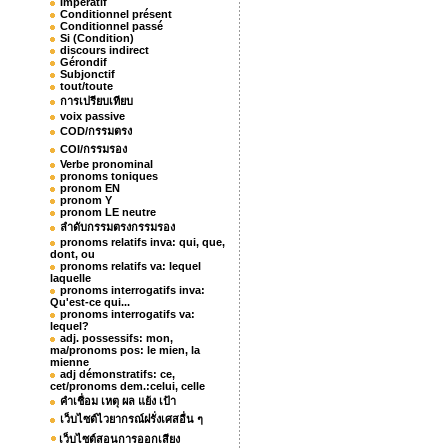
Impératif
Conditionnel présent
Conditionnel passé
Si (Condition)
discours indirect
Gérondif
Subjonctif
tout/toute
การเปรียบเทียบ
voix passive
COD/กรรมตรง
COI/กรรมรอง
Verbe pronominal
pronoms toniques
pronom EN
pronom Y
pronom LE neutre
ลำดับกรรมตรงกรรมรอง
pronoms relatifs inva: qui, que,
dont, ou
pronoms relatifs va: lequel
laquelle
pronoms interrogatifs inva:
Qu'est-ce qui...
pronoms interrogatifs va:
lequel?
adj. possessifs: mon,
ma/pronoms pos: le mien, la
mienne
adj démonstratifs: ce,
cet/pronoms dem.:celui, celle
คำเชื่อม เหตุ ผล แย้ง เป้า
เว็บไซต์ไวยากรณ์ฝรั่งเศสอื่น ๆ
เว็บไซต์สอนการออกเสียง