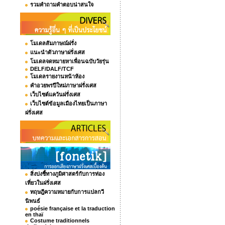
รวมคำถามคำตอบน่าสนใจ
โมเดลสัมภาษณ์ฝรั่ง
แนะนำตัวภาษาฝรั่งเศส
โมเดลจดหมายหาเพื่อนฉบับวัยรุ่น
DELF/DALF/TCF
โมเดลรายงานหน้าห้อง
คำอวยพรปีใหม่ภาษาฝรั่งเศส
เว็บไซต์แคว้นฝรั่งเศส
เว็บไซต์ข้อมูลเมืองไทยเป็นภาษา
ฝรั่งเศส
สิ่งบ่งชี้ทางภูมิศาสตร์กับการท่อง
เที่ยวในฝรั่งเศส
ทฤษฎีความหมายกับการแปลกวี
นิพนธ์
poésie française et la traduction
en thaï
Costume traditionnels